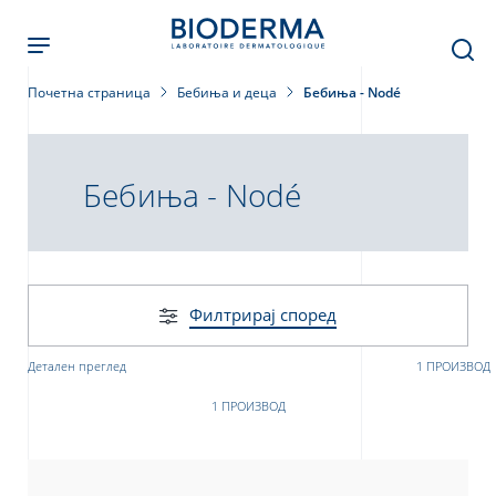
Skip
to
main
content
Почетна страница
Бебиња и деца
Бебиња - Nodé
Бебиња - Nodé
Филтрирај според
Детален преглед
1 ПРОИЗВОД
1 ПРОИЗВОД