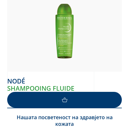
то
donian
Albanian
NODÉ
SHAMPOOING FLUIDE
Нашата посветеност на здравјето на
кожата