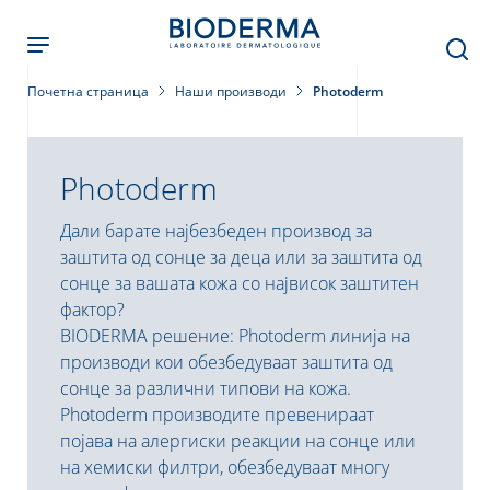
Skip
to
main
content
Почетна страница
Наши производи
Photoderm
Photoderm
Дали барате најбезбеден производ за
заштита од сонце за деца или за заштита од
сонце за вашата кожа
со
највисок заштитен
фактор?
BIODERMA решение: Photoderm линија
на
производи кои
обезбедуваат заштита од
сонце за различни типови
на
кожа.
Photoderm производите превенираат
појава на
алергиски
реакции на сонце или
на хемиски филтри, обезбедуваат
многу