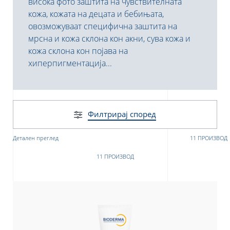
висока фото
заштита на чувствителна
та
кожа, кожата на децата и бебињата,
овозможуваат
специфична заштита на
мрсна и
кожа
склона кон акн
и
, сува кожа и
кожа склона кон
појава на
то
хиперпигментација...
Филтрирај според
donian
Albanian
Детален преглед
11 ПРОИЗВОД
11 ПРОИЗВОД