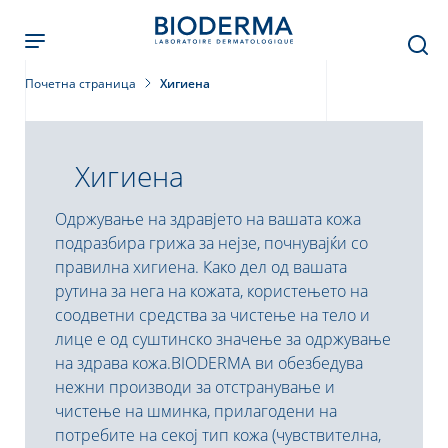
Skip
to
main
content
Почетна страница
Хигиена
Хигиена
Одржување на здравјето на вашата кожа
подразбира грижа за нејзе, почнувајќи со
правилна хигиена. Како дел од вашата
рутина за нега на кожата, користењето на
соодветни средства за чистење на тело и
лице е од суштинско значење за одржување
на здрава кожа.BIODERMA ви обезбедува
нежни производи за отстранување и
чистење на шминка, прилагодени на
потребите на секој тип кожа (чувствителна,