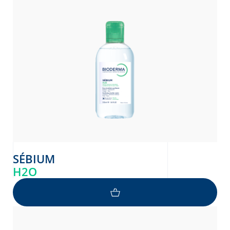
SÉBIUM
H2O