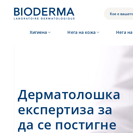
Skip
to
ВАШЕТО
main
content
ПРЕБАРУВАЊЕ
Хигиена
Нега на кожа
Нега на
Повеќе од 40
години
соработка со