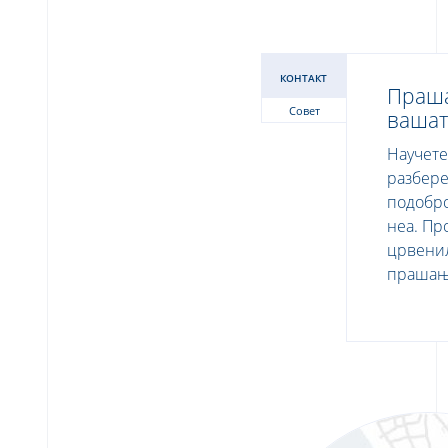
КОНТАКТ
Праша
Совет
вашат
Научете
разбере
подобро
неа. Пр
црвени
прашањ