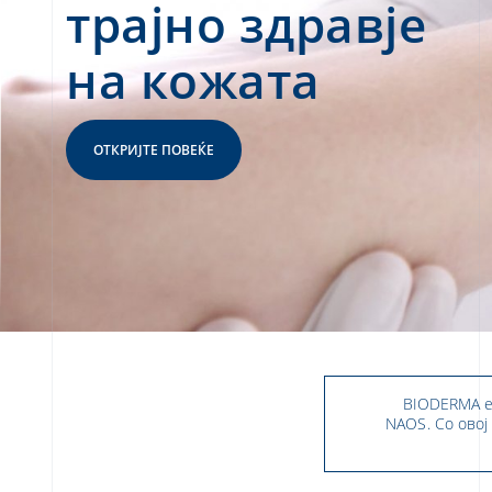
здравствените
работници
ОТКРИЈТЕ ПОВЕЌЕ
BIODERMA е 
NAOS. Со овој 