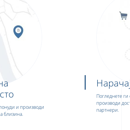
на
Нарачај
сто
Погледнете ги
производи дос
 понуди и производи
партнери.
а близина.