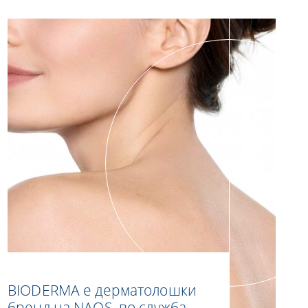
BIODERMA е дерматолошки
бренд на NAOS, во служба