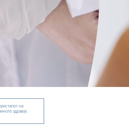
пристапот на
зиното здравје.