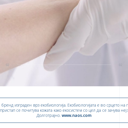
02
02
бренд изграден врз екобиологија. Екобиологијата е во срцето на 
пристап се почитува кожата како екосистем со цел да се зачува неј
Долготрајно.
www.naos.com