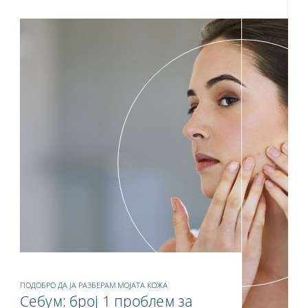
ПОДОБРО ДА ЈА РАЗБЕРАМ МОЈАТА КОЖА
Себум: број 1 проблем за