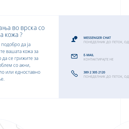
ња во врска со
а кожа ?
MESSENGER CHAT
ПОНЕДЕЛНИК ДО ПЕТОК, ОД 8
 подобро да ја
те вашата кожа за
Е-МAIL
 да се грижите за
КОНТАКТИРАЈТЕ НЕ
облем со акни,
ло или едноставно
389 2 305 2120
ПОНЕДЕЛНИК ДО ПЕТОК, ОД 8
е.