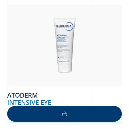
то
donian
Albanian
ATODERM
INTENSIVE EYE