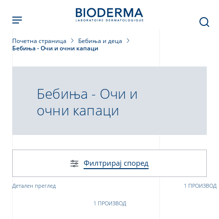
Skip
to
main
content
Почетна страница
Бебиња и деца
Бебиња - Очи и очни капаци
Бебиња - Очи и
очни капаци
Филтрирај според
Детален преглед
1 ПРОИЗВОД
1 ПРОИЗВОД