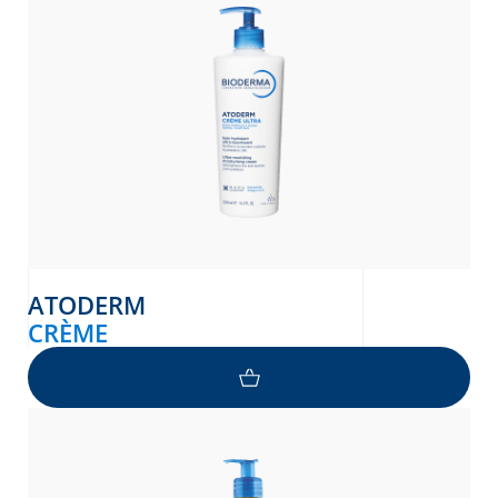
ATODERM
CRÈME