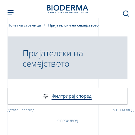
Skip
to
main
content
Почетна страница
Пријателски на семејството
Пријателски на
семејството
Филтрирај според
Детален преглед
9 ПРОИЗВОД
9 ПРОИЗВОД