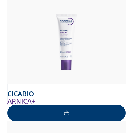
то
donian
Albanian
CICABIO
ARNICA+