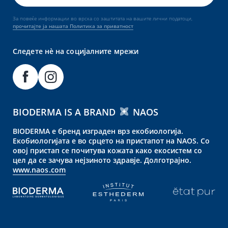
За повеќе информации во врска со заштитата на вашите лични податоци,
прочитајте ја нашата Политика за приватност
Следете нè на социјалните мрежи
BIODERMA IS A BRAND
NAOS
BIODERMA е бренд изграден врз екобиологија.
Екобиологијата е во срцето на пристапот на NAOS. Со
овој пристап се почитува кожата како екосистем со
цел да се зачува нејзиното здравје. Долготрајно.
www.naos.com