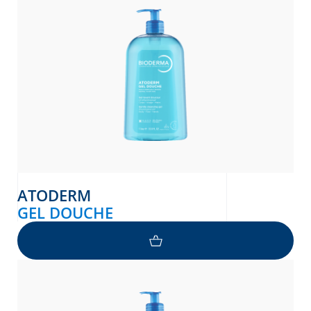
то
donian
Albanian
ATODERM
GEL DOUCHE