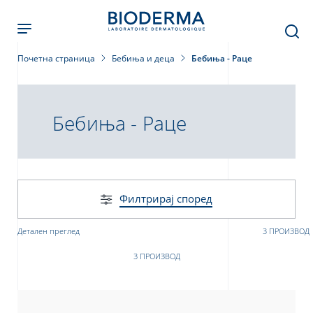
Skip
to
main
content
Почетна страница
Бебиња и деца
Бебиња - Раце
Бебиња - Раце
Филтрирај според
Детален преглед
3 ПРОИЗВОД
3 ПРОИЗВОД