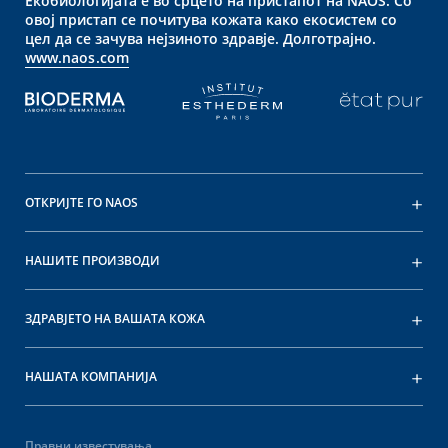
Екобиологијата е во срцето на пристапот на NAOS. Со
овој пристап се почитува кожата како екосистем со
цел да се зачува нејзиното здравје. Долготрајно.
www.naos.com
ОТКРИЈТЕ ГО NAOS
НАШИТЕ ПРОИЗВОДИ
ЗДРАВЈЕТО НА ВАШАТА КОЖА
НАШАТА КОМПАНИЈА
Правни известувања