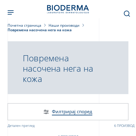
Skip
to
main
content
Почетна страница
Наши производи
Повремена насочена нега на кожа
Повремена
насочена нега на
кожа
Филтрирај според
Детален преглед
6 ПРОИЗВОД