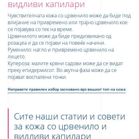
видливи капилари
Чувствителната кожа со црвенило може да биде под
влијание на привремено или трајно црвенило кое
се појавува со тек на време.
Црвенилото може да биде предизвикано од
то
розацеа
и да се
појави на повеќе начини.
Руменило: нагло и привремено црвенило на
лицето.
Купероза: малите крвни садови може да се видат
преку епидермисот.
Во акутна фаза може да се
donian
Albanian
појават воспалени точки.
Направете правилен избор засновано врз вашиот тип на кожа
Сите наши статии и совети
за кожа со црвенило и
видливи капилари