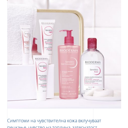
ПОДОБРО ДА ЈА РАЗБЕРАМ МОЈАТА КОЖА
СЕ ВО ВРСКА СО ЦРВЕНИЛОТО
Црвенилото на лицето кое станува трајно може да биде
знак на купероза или розацеа. Еве сè што треба да знаете за
овие две кожни болести со кои е предизвик да се живее.
Симптоми на чувствителна кожа вклучуваат
пецкање, чувство на топлина, затегнатост,