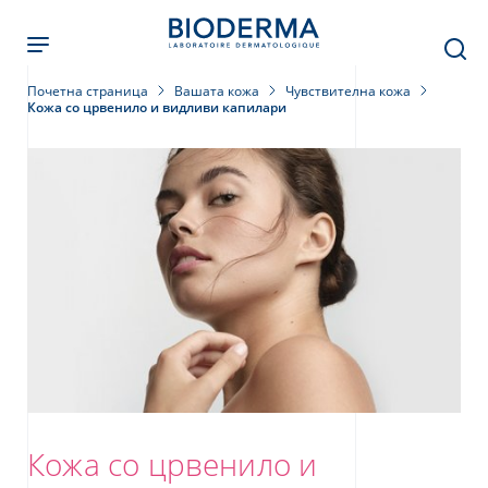
Skip
to
main
content
Почетна страница
Вашата кожа
Чувствителна кожа
Кожа со црвенило и видливи капилари
Кожа со црвенило и