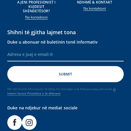
A JENI PROFESIONIST I
NDIHMË & KONTAKT
KUJDESIT
Na kontaktoni
SHËNDETËSOR?
Na kontaktoni
Shihni të gjitha lajmet tona
Duke u abonuar në buletinin tonë informativ
Për më shumë informacion në lidhje me mbrojtjen e të dhënave tuaja personale,
ju
lutemi lexoni Privatësia e të dhënave
Duke na ndjekur në mediat sociale