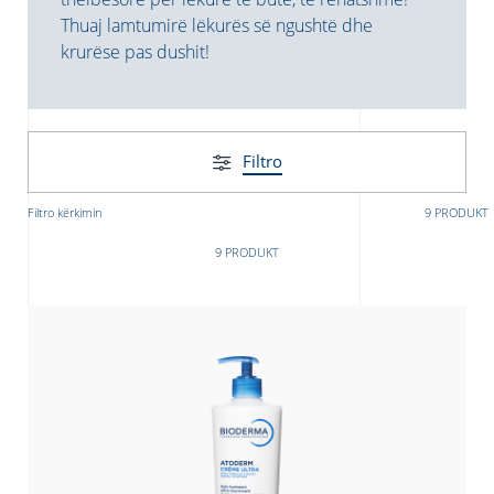
Thuaj lamtumirë lëkurës së ngushtë dhe
krurëse pas dushit!
Filtro
Filtro kërkimin
9 PRODUKT
donian
Albanian
9 PRODUKT