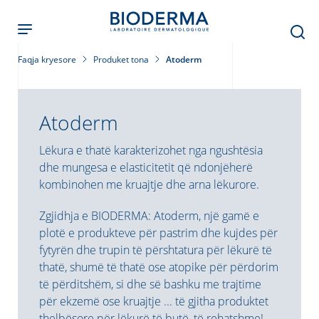
Skip
to
main
content
Faqja kryesore
Produket tona
Atoderm
Atoderm
Lëkura e thatë karakterizohet nga ngushtësia
dhe mungesa e elasticitetit që ndonjëherë
kombinohen me kruajtje dhe arna lëkurore.
Zgjidhja e BIODERMA: Atoderm, një gamë e
plotë e produkteve për pastrim dhe kujdes për
fytyrën dhe trupin të përshtatura për lëkurë të
thatë, shumë të thatë ose atopike për përdorim
të përditshëm, si dhe së bashku me trajtime
për ekzemë ose kruajtje ... të gjitha produktet
thelbësore për lëkurë të butë, të rehatshme!