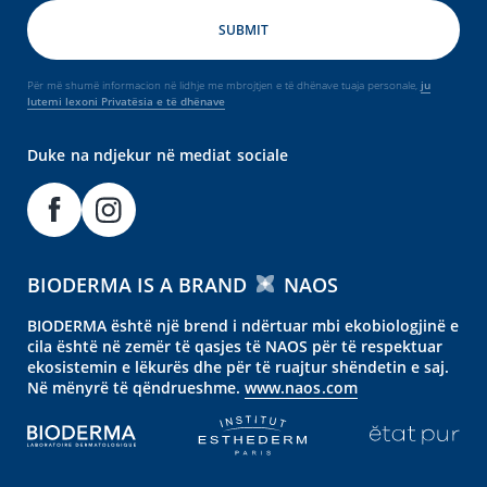
Për më shumë informacion në lidhje me mbrojtjen e të dhënave tuaja personale,
ju
lutemi lexoni Privatësia e të dhënave
Duke na ndjekur në mediat sociale
BIODERMA IS A BRAND
NAOS
BIODERMA është një brend i ndërtuar mbi ekobiologjinë e
cila është në zemër të qasjes të NAOS për të respektuar
ekosistemin e lëkurës dhe për të ruajtur shëndetin e saj.
Në mënyrë të qëndrueshme.
www.naos.com