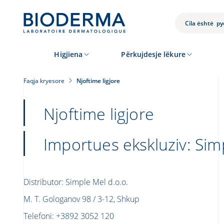
Skip
to
KËRKIMI
main
content
JUAJ
Higjiena
Përkujdesje lëkure
Faqja kryesore
Njoftime ligjore
Njoftime ligjore
Importues ekskluziv: Sim
Distributor: Simple Mel d.o.o.
М. T. Gologanov 98 / 3-12, Shkup
Telefoni: +3892 3052 120