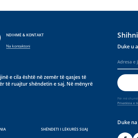
Shihni
NDIHMË & KONTAKT
Duke u a
Na kontaktoni
në e cila është në zemër të qasjes të
r të ruajtur shëndetin e saj. Në mënyrë
Për më shumë i
Privatësia e 
Duke na 
NIA
SHËNDETI I LËKURËS SUAJ