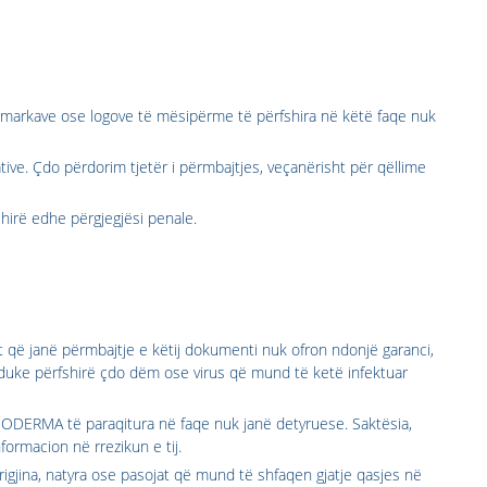
j markave ose logove të mësipërme të përfshira në këtë faqe nuk
ive. Çdo përdorim tjetër i përmbajtjes, veçanërisht për qëllime
shirë edhe përgjegjësi penale.
t që janë përmbajtje e këtij dokumenti nuk ofron ndonjë garanci,
 duke përfshirë çdo dëm ose virus që mund të ketë infektuar
IODERMA të paraqitura në faqe nuk janë detyruese. Saktësia,
ormacion në rrezikun e tij.
rigjina, natyra ose pasojat që mund të shfaqen gjatje qasjes në