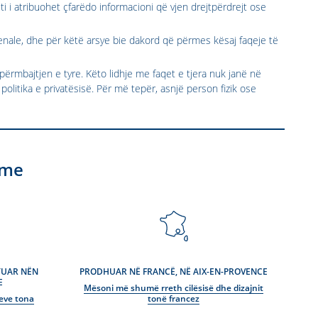
 i atribuohet çfarëdo informacioni që vjen drejtpërdrejt ose
enale, dhe për këtë arsye bie dakord që përmes kësaj faqeje të
ërmbajtjen e tyre. Këto lidhje me faqet e tjera nuk janë në
olitika e privatësisë. Për më tepër, asnjë person fizik ose
hme
STUAR NËN
PRODHUAR NË FRANCË, NË AIX-EN-PROVENCE
E
Mësoni më shumë rreth cilësisë dhe dizajnit
eve tona
tonë francez