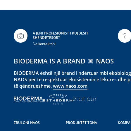
A JENI PROFESIONIST I KUJDESIT
SHËNDETËSOR?
Na kontaktoni
BIODERMA IS A BRAND
NAOS
BIODERMA është një brend i ndërtuar mbi ekobiologji
NAOS për të respektuar ekosistemin e lëkurës dhe pë
të qëndrueshme.
www.naos.com
ZBULONI NAOS
PRODUKTET TONA
KOMPA