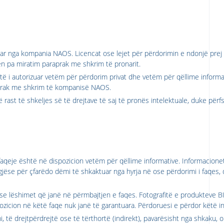
uar nga kompania NAOS. Licencat ose lejet për përdorimin e ndonjë pre
 pa miratim paraprak me shkrim të pronarit.
të i autorizuar vetëm për përdorim privat dhe vetëm për qëllime informat
raprak me shkrim të kompanisë NAOS.
ë rast të shkeljes së të drejtave të saj të pronës intelektuale, duke përf
faqeje është në dispozicion vetëm për qëllime informative. Informacione
jëse për çfarëdo dëmi të shkaktuar nga hyrja në ose përdorimi i faqes,
se lëshimet që janë në përmbajtjen e faqes. Fotografitë e produkteve B
icion në këtë faqe nuk janë të garantuara. Përdoruesi e përdor këtë inf
ë drejtpërdrejtë ose të tërthortë (indirekt), pavarësisht nga shkaku, o