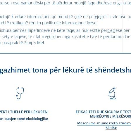
person ose pamundësia për të përdorur ndonjë faqe dhe/ose origjinaliteti
tojë kurrfarë informacione që mund të çojë në përgjegjësi civile ose p
d të rrezikojnë rendin publik ose informacione fyese.
idhura përmes hiperlinqeve në këtë faqe, as nuk është përgjegjëse për p
ëtyre faqeve, të cilat rregullohen nga kushtet e tyre të përdorimit dhe p
in paraprak të Simply Mel.
gazhimet tona për lëkurë të shëndets
PEKT I THELLË PËR LËKURËN
EFIKASITETI DHE SIGURIA E TE
MBIKËQYRJE MJEKËSOR
oni qasjen tonë ekobiologjike
Mësoni më shumë rreth studim
klinike