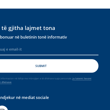
 të gjitha lajmet tona
bonuar në buletinin tonë informativ
nformacion në lidhje me mbrojtjen e të dhënave tuaja personale,
ju lutemi lexoni
të dhënave
ndjekur në mediat sociale