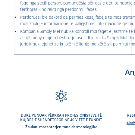
faqe nga secili person, pamundësia për qasje deri te ndonjë 
tërthorazi (indirekt) nga përdorimi i faqes.
Përdoruesi bie dakord që përmes kësaj faqeje të mos transme
mos zbulojë informacione të paligjshme, informacione që mun
Kompania Simply Mel nuk ka kontroll mbi faqet e jashtme të l
asnjë mënyrë një mbështetje ose lidhje midis Simply Mel dhe k
juridik nuk lejohet të krijojë një lidhje me këtë sit pa miratim
An
DUKE PUNUAR PËRKRAH PROFESIONISTËVE TË
RES
KUJDESIT SHËNDETËSOR NË 40 VITET E FUNDIT
Zbul
Zbuloni mbështetjen tonë dermatologjike