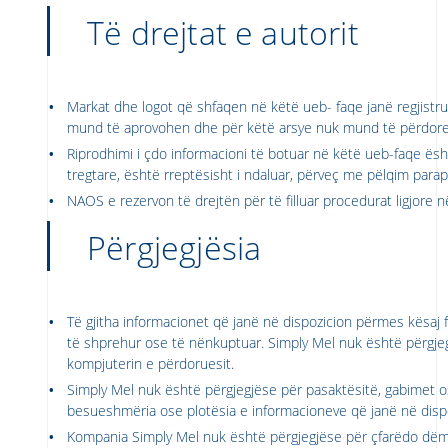
Të drejtat e autorit
Markat dhe logot që shfaqen në këtë ueb- faqe janë regjistr
mund të aprovohen dhe për këtë arsye nuk mund të përdoren
Riprodhimi i çdo informacioni të botuar në këtë ueb-faqe ësh
tregtare, është rreptësisht i ndaluar, përveç me pëlqim pa
NAOS e rezervon të drejtën për të filluar procedurat ligjore n
Përgjegjësia
Të gjitha informacionet që janë në dispozicion përmes kësaj 
të shprehur ose të nënkuptuar. Simply Mel nuk është përgjeg
kompjuterin e përdoruesit.
Simply Mel nuk është përgjegjëse për pasaktësitë, gabimet o
besueshmëria ose plotësia e informacioneve që janë në dispoz
Kompania Simply Mel nuk është përgjegjëse për çfarëdo dëmi, t