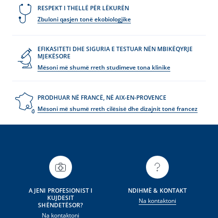
RESPEKT I THELLË PËR LËKURËN
Zbuloni qasjen tonë ekobiologjike
EFIKASITETI DHE SIGURIA E TESTUAR NËN MBIKËQYRJE
MJEKËSORE
Mësoni më shumë rreth studimeve tona klinike
PRODHUAR NË FRANCË, NË AIX-EN-PROVENCE
Mësoni më shumë rreth cilësisë dhe dizajnit tonë francez
A JENI PROFESIONIST I
NDIHMË & KONTAKT
KUJDESIT
Na kontaktoni
SHËNDETËSOR?
Na kontaktoni