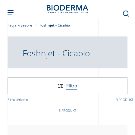
Skip
to
main
content
Faqja kryesore
Foshnjet - Cicabio
Foshnjet - Cicabio
Filtro
Filtro kërkimin
3 PRODUKT
3 PRODUKT