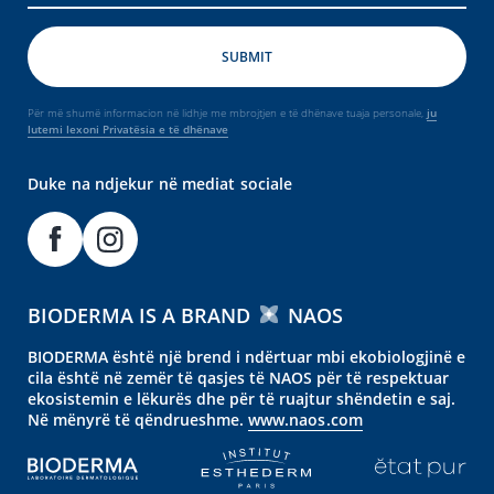
Për më shumë informacion në lidhje me mbrojtjen e të dhënave tuaja personale,
ju
lutemi lexoni Privatësia e të dhënave
Duke na ndjekur në mediat sociale
BIODERMA IS A BRAND
NAOS
BIODERMA është një brend i ndërtuar mbi ekobiologjinë e
cila është në zemër të qasjes të NAOS për të respektuar
ekosistemin e lëkurës dhe për të ruajtur shëndetin e saj.
Në mënyrë të qëndrueshme.
www.naos.com