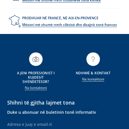
Mësoni më shumë rreth studimeve tona klinike
PRODHUAR NË FRANCË, NË AIX-EN-PROVENCE
Mësoni më shumë rreth cilësisë dhe dizajnit tonë francez
A JENI PROFESIONIST I
NDIHMË & KONTAKT
KUJDESIT
Na kontaktoni
SHËNDETËSOR?
Na kontaktoni
Shihni të gjitha lajmet tona
Duke u abonuar në buletinin tonë informativ