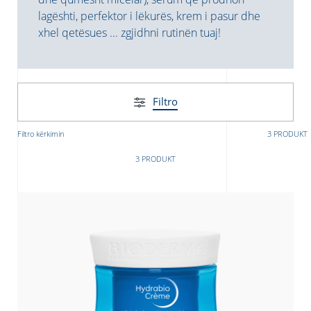
lagështi, perfektor i lëkurës, krem i pasur dhe
xhel qetësues ... zgjidhni rutinën tuaj!
Filtro
Filtro kërkimin
3 PRODUKT
donian
Albanian
3 PRODUKT