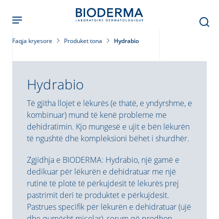
Skip
to
main
content
Faqja kryesore
Produket tona
Hydrabio
Hydrabio
Të gjitha llojet e lëkurës (e thatë, e yndyrshme, e
kombinuar) mund të kenë probleme me
dehidratimin. Kjo mungesë e ujit e bën lëkurën
të ngushtë dhe kompleksioni bëhet i shurdhër.
Zgjidhja e BIODERMA: Hydrabio, një gamë e
dedikuar për lëkurën e dehidratuar me një
rutinë të plotë të përkujdesit të lëkurës prej
pastrimit deri te produktet e përkujdesit.
Pastrues specifik për lëkurën e dehidratuar (ujë
dhe qumësht micelar), serum që prodhon