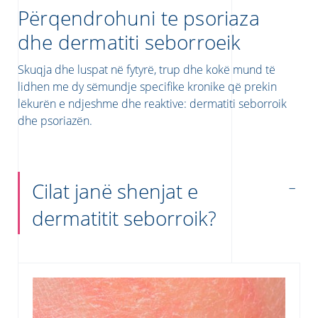
Përqendrohuni te psoriaza
dhe dermatiti seborroeik
Skuqja dhe
luspat
në fytyrë, trup dhe kokë mund të
lidhen me dy sëmundje specifike kronike që prekin
lëkurën e ndjeshme dhe reaktive: dermatiti seborroik
dhe psoriazën.
donian
Albanian
Cilat janë shenjat e
dermatitit seborroik?