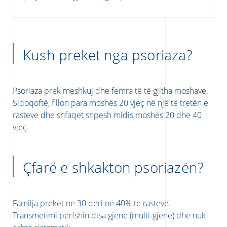
Kush preket nga psoriaza?
Psoriaza prek meshkuj dhe femra të të gjitha moshave.
Sidoqoftë, fillon para moshës 20 vjeç në një të tretën e
rasteve dhe shfaqet shpesh midis moshës 20 dhe 40
vjeç.
Çfarë e shkakton psoriazën?
Familja preket në 30 deri në 40% të rasteve.
Transmetimi përfshin disa gjene (multi-gjene) dhe nuk