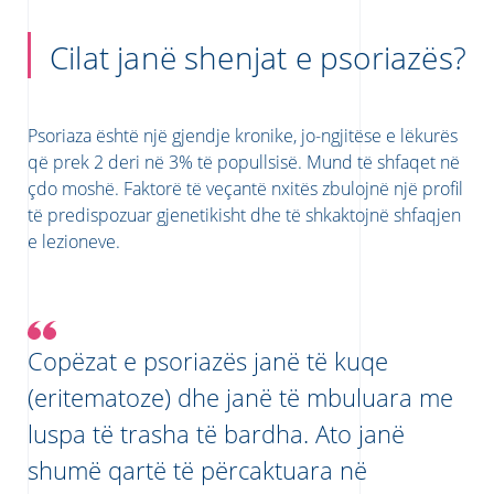
Cilat janë shenjat e psoriazës?
Psoriaza është një gjendje kronike, jo-ngjitëse e lëkurës
që prek 2 deri në 3% të popullsisë. Mund të shfaqet në
çdo moshë. Faktorë të veçantë nxitës zbulojnë një profil
të predispozuar gjenetikisht dhe të shkaktojnë shfaqjen
e lezioneve.
Copëzat e psoriazës janë të kuqe
(eritematoze) dhe janë të mbuluara me
luspa të trasha të bardha. Ato janë
shumë qartë të përcaktuara në