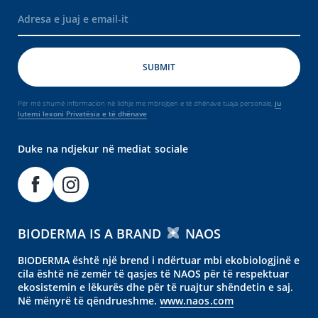
Për më shumë informacion në lidhje me mbrojtjen e të dhënave tuaja personale,
ju
lutemi lexoni Privatësia e të dhënave
Duke na ndjekur në mediat sociale
BIODERMA IS A BRAND
NAOS
BIODERMA është një brend i ndërtuar mbi ekobiologjinë e
cila është në zemër të qasjes të NAOS për të respektuar
ekosistemin e lëkurës dhe për të ruajtur shëndetin e saj.
Në mënyrë të qëndrueshme.
www.naos.com