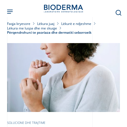
Skip
to
main
content
Faqja kryesore
Lëkura juaj
Lëkurë e ndjeshme
Lëkura me luspa dhe me skuqje
Përqendrohuni te psoriaza dhe dermatiti seborroeik
SOLUCIONE DHE TRAJTIME