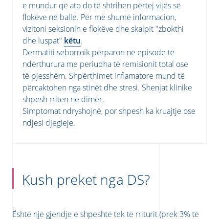
e mundur që ato do të shtrihen përtej vijës së
flokëve në ballë. Për më shumë informacion,
vizitoni seksionin e flokëve dhe skalpit "zbokthi
dhe luspat"
këtu
.
Dermatiti seborroik përparon në episode të
ndërthurura me periudha të remisionit total ose
të pjesshëm. Shpërthimet inflamatore mund të
përcaktohen nga stinët dhe stresi. Shenjat klinike
shpesh rriten në dimër.
Simptomat ndryshojnë, por shpesh ka kruajtje ose
ndjesi djegieje.
Kush preket nga DS?
Është një gjendje e shpeshtë tek të rriturit (prek 3% të