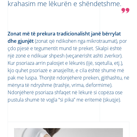
krahasim me lëkurën e shëndetshme.
Zonat më të prekura tradicionalisht janë bërrylat
dhe gjunjët
(zonat që ndikohen nga mikrotraumat), por
çdo pjesë e tegumentit mund të preket. Skalpi është
një zonë e ndikuar shpesh (veçanërisht ashti zverkor).
Kur psoriaza arrin palosjet e lëkurës (ijë, sqetulla, etj.),
kjo quhet psoriazë e anasjelltë, e cila është shumë më
pak me luspa. Thonjtë ndonjëherë preken, gjithashtu, në
mënyra të ndryshme (trashje, vrima, deformime).
Ndonjëherë psoriaza shfaqet në lëkurë si copëza ose
pustula shumë të vogla “si pika” me eritemë (skuqje).