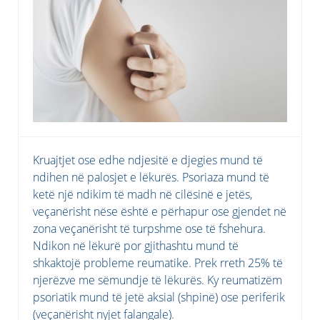
Kruajtjet ose edhe ndjesitë e djegies mund të
ndihen në palosjet e lëkurës. Psoriaza mund të
ketë një ndikim të madh në cilësinë e jetës,
veçanërisht nëse është e përhapur ose gjendet në
zona veçanërisht të turpshme ose të fshehura.
Ndikon në lëkurë por gjithashtu mund të
shkaktojë probleme reumatike. Prek rreth 25% të
njerëzve me sëmundje të lëkurës. Ky reumatizëm
psoriatik mund të jetë aksial (shpinë) ose periferik
(veçanërisht nyjet falangale).