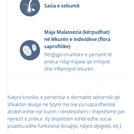
Sasia e sebumit
Maja Malassezia (kërpudhat)
në lëkurën e individëve (flora
saprofitike)
Përgjigja imunitare e personit të
prekur ndaj majave që irritojnë
dhe inflamojnë lëkurën.
Natyra kronike, e përsëritur e dermatitit seborroik që
shkakton skuqje në fytyrë me ose pa luspa dhe/ose
zbokth është një burim i rëndësishëm i shqetësimit për
njerëzit e prekur. Ky shqetësim është edhe social
poashtu edhe funksional (kruajtje, ndjesi djegieje, etj.).