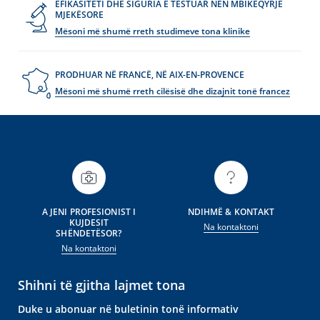
EFIKASITETI DHE SIGURIA E TESTUAR NËN MBIKËQYRJE
MJEKËSORE
Mësoni më shumë rreth studimeve tona klinike
PRODHUAR NË FRANCË, NË AIX-EN-PROVENCE
Mësoni më shumë rreth cilësisë dhe dizajnit tonë francez
A JENI PROFESIONIST I
NDIHMË & KONTAKT
KUJDESIT
Na kontaktoni
SHËNDETËSOR?
Na kontaktoni
Shihni të gjitha lajmet tona
Duke u abonuar në buletinin tonë informativ