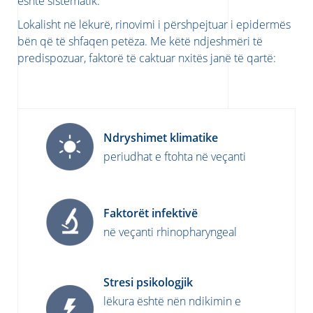
është sistematik.
Lokalisht në lëkurë, rinovimi i përshpejtuar i epidermës
bën që të shfaqen petëza. Me këtë ndjeshmëri të
predispozuar, faktorë të caktuar nxitës janë të qartë:
Ndryshimet klimatike
periudhat e ftohta në veçanti
Faktorët infektivë
në veçanti rhinopharyngeal
Stresi psikologjik
lëkura është nën ndikimin e