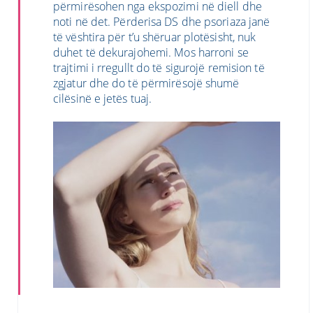
përmirësohen nga ekspozimi në diell dhe
noti në det. Përderisa DS dhe psoriaza janë
të vështira për t’u shëruar plotësisht, nuk
duhet të dekurajohemi. Mos harroni se
trajtimi i rregullt do të sigurojë remision të
zgjatur dhe do të përmirësojë shumë
cilësinë e jetës tuaj.