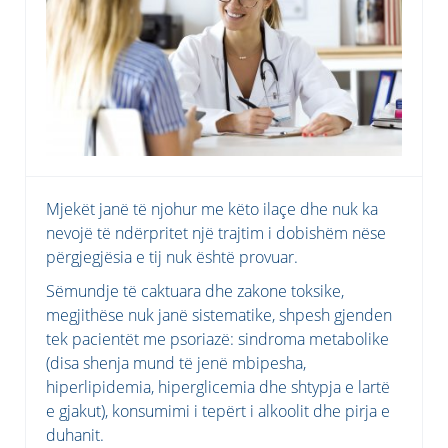
Mjekët janë të njohur me këto ilaçe dhe nuk ka
nevojë të ndërpritet një trajtim i dobishëm nëse
përgjegjësia e tij nuk është provuar.
Sëmundje të caktuara dhe zakone toksike,
megjithëse nuk janë sistematike, shpesh gjenden
tek pacientët me psoriazë: sindroma metabolike
(disa shenja mund të jenë mbipesha,
hiperlipidemia, hiperglicemia dhe shtypja e lartë
e gjakut), konsumimi i tepërt i alkoolit dhe pirja e
duhanit.