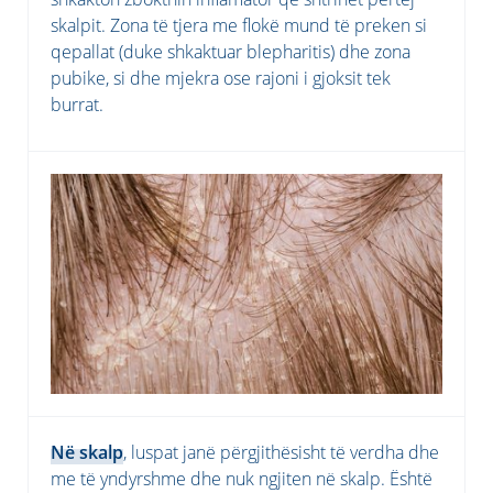
skalpit. Zona të tjera me flokë mund të preken si
qepallat (duke shkaktuar blepharitis) dhe zona
pubike, si dhe mjekra ose rajoni i gjoksit tek
burrat.
Në skalp
, luspat janë përgjithësisht të verdha dhe
me të yndyrshme dhe nuk ngjiten në skalp. Është