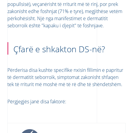
popullsisë), veçanërisht të rriturit më të rinj, por prek
zakonisht edhe foshnjat (71% e tyre), megjithëse vetëm
përkohësisht. Një nga manifestimet e dermatitit
seborroik është "kapaku i djepit" të foshnjave.
Çfarë e shkakton DS-në?
Përderisa disa kushte specifike nxisin fillimin e papritur
të dermatitit seborroik, simptomat zakonisht shfaqen
tek të rriturit më moshë më të rë dhe të shëndetshëm.
Përgjegjës janë disa faktorë: