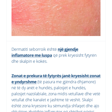
Dermatiti seborroik është
një gjendje
inflamatore me luspa
që prek kryesisht fytyrën
dhe skalpin e kokës.
Zonat e prekura të fytyrës janë kryesisht zonat
e yndyrshme
(të pasura me gjëndra dhjamore)
në të dy anët e hundës, palosjet e hundës,
palosjet nazolabiale, zona midis vetullave dhe vetë
vetullat dhe kanalet e jashtme të veshit. Skalpi
është zona kryesore ku sëmundja shfaqet dhe ajo
shkakton zbokthin inflamator që shtrihet përtej