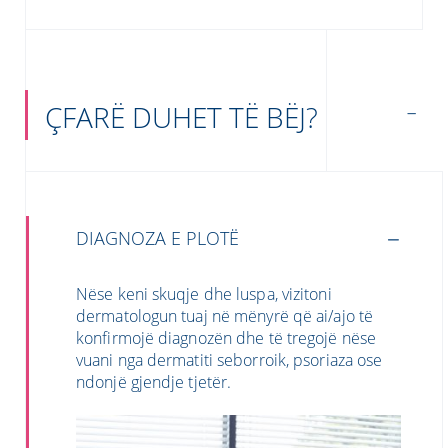
ÇFARË DUHET TË BËJ?
DIAGNOZA E PLOTË
Nëse keni skuqje dhe luspa, vizitoni
dermatologun tuaj në mënyrë që ai/ajo të
konfirmojë diagnozën dhe të tregojë nëse
vuani nga dermatiti seborroik, psoriaza ose
ndonjë gjendje tjetër.