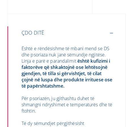
ÇDO DITË
Është e rëndësishme të mbani mend se DS
dhe psoriaza nuk janë sëmundje ngjitëse.
Linja e parë e parandalimit
është kufizimi i
faktorëve që shkaktojnë ose lehtësojnë
gjendjen, të tilla si gërvishtjet, të cilat
çojnë në luspa dhe produkte irrituese ose
të papërshtatshme.
Për psoriazën, ju gjithashtu duhet të
shmangni ndryshimet e temperaturës dhe të
ftohtin.
Të dy sëmundjet përgjithësisht